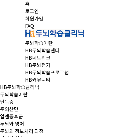
홈
로그인
회원가입
FAQ
두뇌학습이란
HB두뇌학습센터
HB네트워크
HB두뇌평가
HB두뇌학습프로그램
HB커뮤니티
HB두뇌학습클리닉
두뇌학습이란
난독증
주의산만
얼렌증후군
두뇌와 영어
두뇌의 정보처리 과정