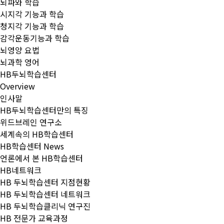
뇌파와 학습
시지각 기능과 학습
청지각 기능과 학습
감각운동기능과 학습
뇌영양 요법
뇌과학 영어
HB두뇌학습센터
Overview
인사말
HB두뇌학습센터만의 특징
위드브레인 연구소
세계속의 HB학습센터
HB학습센터 News
언론에서 본 HB학습센터
HB네트워크
HB 두뇌학습센터 지점현황
HB 두뇌학습센터 네트워크
HB 두뇌학습클리닉 연구진
HB 전문가 교육과정