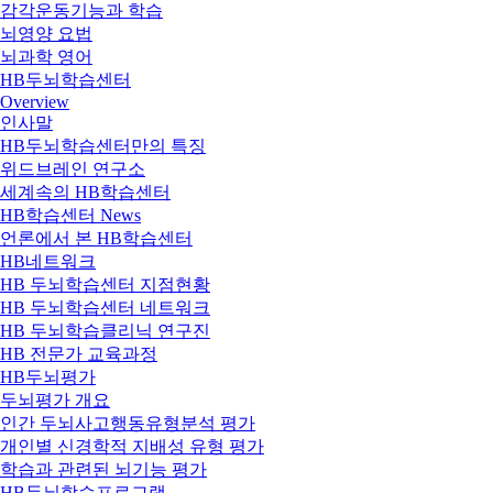
감각운동기능과 학습
뇌영양 요법
뇌과학 영어
HB두뇌학습센터
Overview
인사말
HB두뇌학습센터만의 특징
위드브레인 연구소
세계속의 HB학습센터
HB학습센터 News
언론에서 본 HB학습센터
HB네트워크
HB 두뇌학습센터 지점현황
HB 두뇌학습센터 네트워크
HB 두뇌학습클리닉 연구진
HB 전문가 교육과정
HB두뇌평가
두뇌평가 개요
인간 두뇌사고행동유형분석 평가
개인별 신경학적 지배성 유형 평가
학습과 관련된 뇌기능 평가
HB두뇌학습프로그램