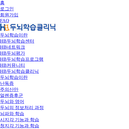
홈
로그인
회원가입
FAQ
두뇌학습이란
HB두뇌학습센터
HB네트워크
HB두뇌평가
HB두뇌학습프로그램
HB커뮤니티
HB두뇌학습클리닉
두뇌학습이란
난독증
주의산만
얼렌증후군
두뇌와 영어
두뇌의 정보처리 과정
뇌파와 학습
시지각 기능과 학습
청지각 기능과 학습