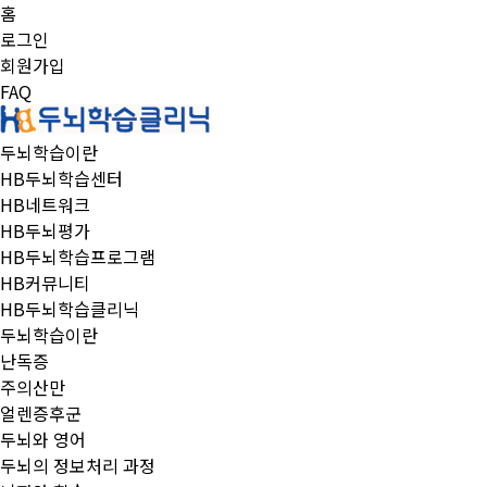
홈
로그인
회원가입
FAQ
두뇌학습이란
HB두뇌학습센터
HB네트워크
HB두뇌평가
HB두뇌학습프로그램
HB커뮤니티
HB두뇌학습클리닉
두뇌학습이란
난독증
주의산만
얼렌증후군
두뇌와 영어
두뇌의 정보처리 과정