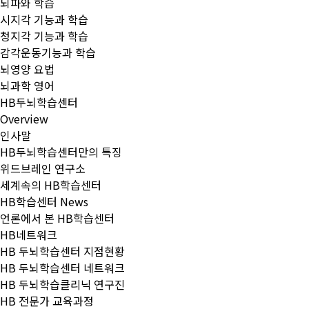
뇌파와 학습
시지각 기능과 학습
청지각 기능과 학습
감각운동기능과 학습
뇌영양 요법
뇌과학 영어
HB두뇌학습센터
Overview
인사말
HB두뇌학습센터만의 특징
위드브레인 연구소
세계속의 HB학습센터
HB학습센터 News
언론에서 본 HB학습센터
HB네트워크
HB 두뇌학습센터 지점현황
HB 두뇌학습센터 네트워크
HB 두뇌학습클리닉 연구진
HB 전문가 교육과정