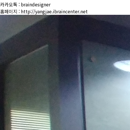
카카오톡 : braindesigner
홈페이지 : http://yangjae.ibraincenter.net