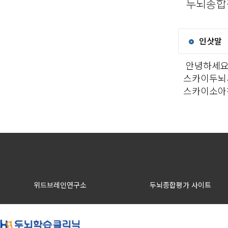
두뇌종합
인삿말
안녕하세요
스카이두뇌
스카이소아
위드브레인연구소
두뇌종합평가 사이트