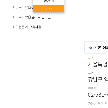
상담하기
-HB 두뇌학습센터 네트워크
TOP
-HB 두뇌학습클리닉 연구진
-HB 전문가 교육과정
기본 정
지역
서울특별
구역
강남구 
연락처
02-581-
가능한 훈련 및