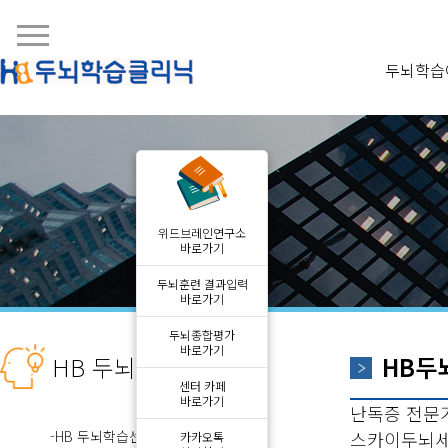
두뇌학습
위드브레인연구소
바로가기
두뇌훈련 결과입력
바로가기
두뇌종합평가
바로가기
HB 두뇌학습센터
HB두
센터 카페
바로가기
난독증 전문
-HB 두뇌학습센터 지점현황
스카이두뇌
카카오톡