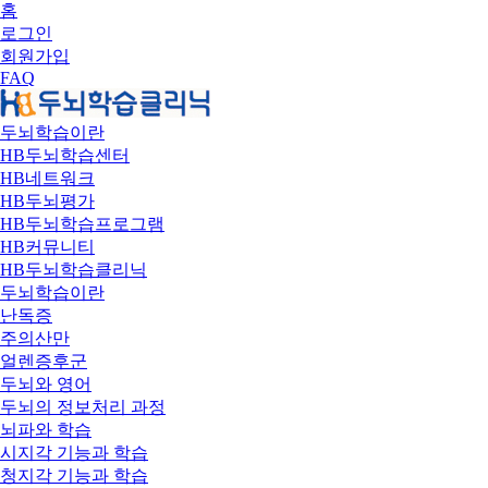
홈
로그인
회원가입
FAQ
두뇌학습이란
HB두뇌학습센터
HB네트워크
HB두뇌평가
HB두뇌학습프로그램
HB커뮤니티
HB두뇌학습클리닉
두뇌학습이란
난독증
주의산만
얼렌증후군
두뇌와 영어
두뇌의 정보처리 과정
뇌파와 학습
시지각 기능과 학습
청지각 기능과 학습