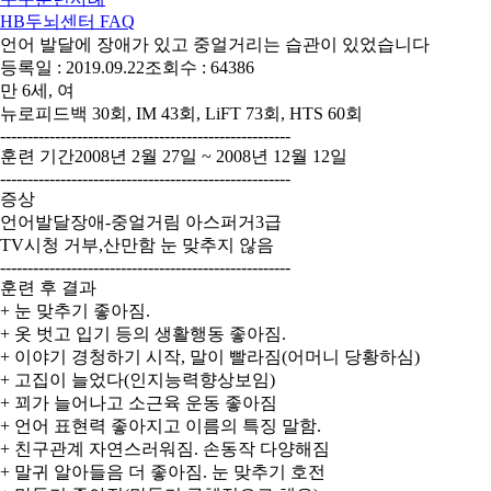
HB두뇌센터 FAQ
언어 발달에 장애가 있고 중얼거리는 습관이 있었습니다
등록일 : 2019.09.22
조회수 : 64386
만 6세, 여
뉴로피드백 30회, IM 43회, LiFT 73회, HTS 60회
-----------------------------------------------------
훈련 기간2008년 2월 27일 ~ 2008년 12월 12일
-----------------------------------------------------
증상
언어발달장애-중얼거림 아스퍼거3급
TV시청 거부,산만함 눈 맞추지 않음
-----------------------------------------------------
훈련 후 결과
+ 눈 맞추기 좋아짐.
+ 옷 벗고 입기 등의 생활행동 좋아짐.
+ 이야기 경청하기 시작, 말이 빨라짐(어머니 당황하심)
+ 고집이 늘었다(인지능력향상보임)
+ 꾀가 늘어나고 소근육 운동 좋아짐
+ 언어 표현력 좋아지고 이름의 특징 말함.
+ 친구관계 자연스러워짐. 손동작 다양해짐
+ 말귀 알아들음 더 좋아짐. 눈 맞추기 호전