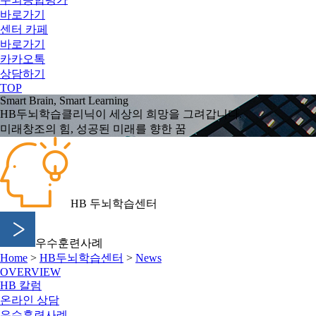
바로가기
센터 카페
바로가기
카카오톡
상담하기
TOP
Smart
Brain
, Smart
Learning
HB두뇌학습클리닉이 세상의 희망을 그려갑니다.
미래창조의 힘, 성공된 미래를 향한 꿈
HB 두뇌학습센터
우수훈련사례
Home
>
HB두뇌학습센터
>
News
OVERVIEW
HB 칼럼
온라인 상담
우수훈련사례