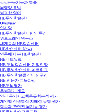
감각운동기능과 학습
뇌영양 요법
뇌과학 영어
HB두뇌학습센터
Overview
인사말
HB두뇌학습센터만의 특징
위드브레인 연구소
세계속의 HB학습센터
HB학습센터 News
언론에서 본 HB학습센터
HB네트워크
HB 두뇌학습센터 지점현황
HB 두뇌학습센터 네트워크
HB 두뇌학습클리닉 연구진
HB 전문가 교육과정
HB두뇌평가
두뇌평가 개요
인간 두뇌사고행동유형분석 평가
개인별 신경학적 지배성 유형 평가
학습과 관련된 뇌기능 평가
HB두뇌학습프로그램