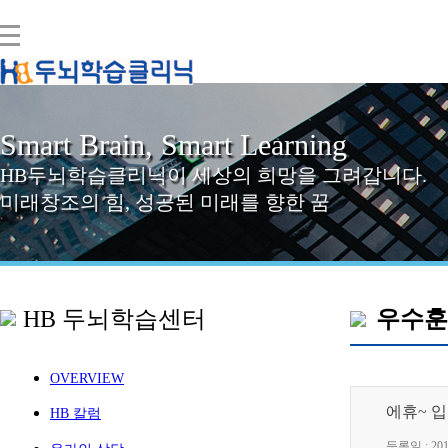
Smart
Brain
, Smart
Learning
HB두뇌학습클리닉이 세상의 희망을 그려갑니다.
미래창조의 힘, 성공된 미래를 향한 꿈
HB 두뇌학습센터
우수훈
OVERVIEW
에휴~ 입
HB 칼럼
등록일 : 2019