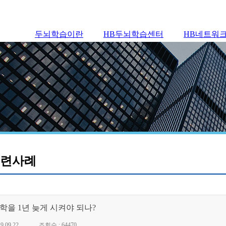
두뇌학습이란
HB두뇌학습센터
HB네트워
련사례
학을 1년 늦게 시켜야 되나?
.09.22
조회수 : 64470