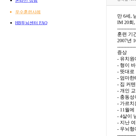
온라인 상담
우수훈련사례
만 6세, 
IM 20회
HB두뇌센터 FAQ
------------
훈련 기
2007년 1
------------
증상
- 유치
- 형이
- 뜻대로
- 엄마한
- 집 커
- 개인
- 충동성
- 가르
- 11
- 4살이
- 지난 
- 우뇌형
------------