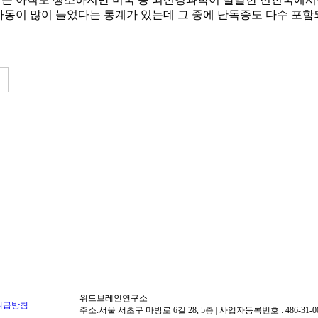
 아동이 많이 늘었다는 통계가 있는데 그 중에 난독증도 다수 포함
HB CLINIC Quick
이트
두뇌훈련 결과 입력사이트
HB두뇌
위드브레인연구소
취급방침
주소:서울 서초구 마방로 6길 28, 5층 | 사업자등록번호 : 486-31-00187