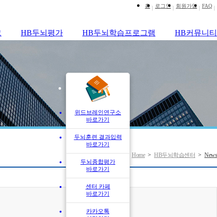
홈
로그인
회원가입
FAQ
크
HB두뇌평가
HB두뇌학습프로그램
HB커뮤니티
위드브레인연구소
바로가기
두뇌훈련 결과입력
바로가기
Home
HB두뇌학습센터
News
>
>
두뇌종합평가
바로가기
센터 카페
바로가기
카카오톡