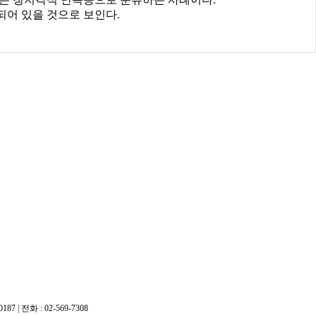
되어 있을 것으로 보인다.
학습클리닉 치료사 까페
위드브레인연구소 블로그
 | 전화 : 02-569-7308