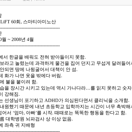
남
, LiFT 60회, 스마티아미노산
-----------------------------------------
간
0월 ~ 2008년 4월
-----------------------------------------
원에서 한글을 배워도 전혀 받아들이지 못함.
 바보라고 놀렸는데 과격하게 물건을 집어 던지고 무섭게 달려들어서
 안되면 땅에 나뒹굴어서 대책이 안 섬.
테 화가 나면 옷을 밖에다 버림.
텐에 불을 붙이려 함.
 교습을 장시간 시키고 있는데 역시 가나다라…를 읽지 못하고 숫자
이 강해짐.
치는 선생님이 포기하고 ADHD가 의심된다면서 클리닉을 소개함.
월에 내원했기 때문에 내년 초등학교 입학까지는 시간이 너무 촉박해서
 넘어서 ‘엄마, 아빠’를 시작. 때때로는 똑똑한 행동을 한다고 함.
여름 대학병원 뇌파검사 상 이상 없음.
에 좌측 귀 지배형
-----------------------------------------