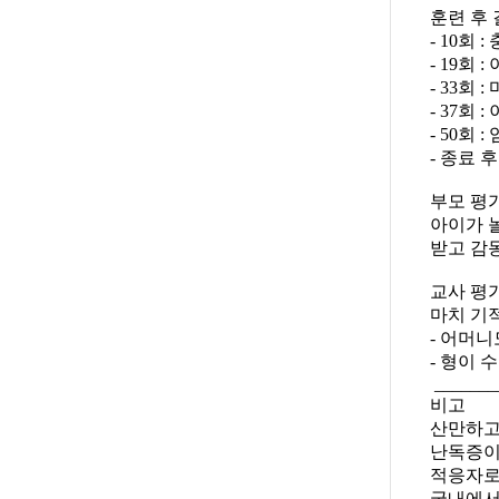
훈련 후
- 10회
- 19회
- 33회
- 37회
- 50회
- 종료 
부모 평가
아이가 
받고 감
교사 평가
마치 기
- 어머
- 형이 
_______
비고
산만하고
난독증이
적응자로
국내에서